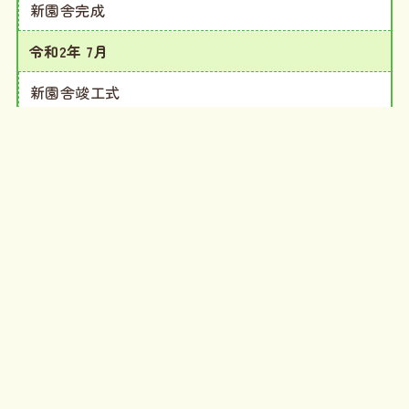
新園舎完成
令和2年 7月
新園舎竣工式
令和6年 9月
創立70周年記念式典挙行（美祢来福センター）
施設・設備はこちら